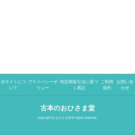
当サイトにつ
プライバシーポ
特定商取引法に基づ
ご利用
お問い合
いて
リシー
く表記
規約
わせ
古本のおひさま堂
copyright (c) おひさま堂 all rights reserved.